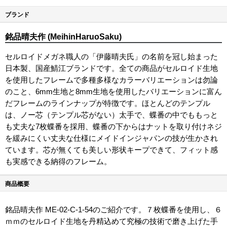
ブランド
銘品晴夫作 (MeihinHaruoSaku)
セルロイドメガネ職人の「伊藤晴夫氏」の名前を冠し始まった
日本製、国産鯖江ブランドです。全ての商品がセルロイド生地
を使用したフレームで多種多様なカラーバリエーションは勿論
のこと、6mm生地と8mm生地を使用したバリエーションに富ん
だフレームのラインナップが特徴です。ほとんどのテンプル
は、ノー芯（テンプル芯がない）太手で、蝶番の中でももっと
も丈夫な7枚蝶番を採用、蝶番の下からはナットを取り付けネジ
を緩みにくい丈夫な仕様にメイドインジャパンの技が生かされ
ています。芯が無くても美しい形状キープできて、フィット感
も実感できる納得のフレーム。
商品概要
銘品晴夫作 ME-02-C-1-54のご紹介です。７枚蝶番を使用し、６
ｍｍのセルロイド生地を丹精込めて究極の技術で磨き上げた手