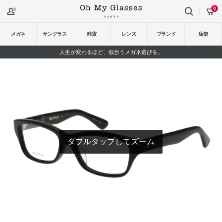
0
メガネ
サングラス
雑貨
レンズ
ブランド
店舗
人生が変わるほど、似合うメガネ選びを。
ダブルタップしてズーム