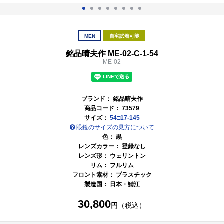
MEN
自宅試着可能
銘品晴夫作 ME-02-C-1-54
ME-02
ブランド：
銘品晴夫作
商品コード：
73579
サイズ：
54□17-145
眼鏡のサイズの見方について
色：
黒
レンズカラー： 登録なし
レンズ形： ウェリントン
リム： フルリム
フロント素材： プラスチック
製造国：
日本・鯖江
30,800
円
（税込）