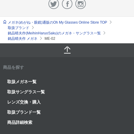
メガネ(めがね・眼鏡)通販のOh My Glasses Online Store TOP
取扱ブランド
銘品晴夫作(MeihinHaruoSaku)のメガネ・サングラス一覧
銘品晴夫作 メガネ
ME-02
商品を探す
取扱メガネ一覧
取扱サングラス一覧
レンズ交換・購入
取扱ブランド一覧
商品詳細検索