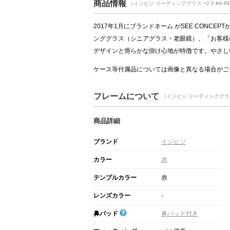
商品情報
（イジピジ リーディンググラス +2.0 #A-RED 
2017年1月にブランドネーム がSEE CONCE
ンググラス（シニアグラス・老眼鏡）。「お客様
デザインと滑らかな掛け心地が特徴です。やさし
ケース等付属品については画像と異なる場合がご
フレームについて
（イジピジ リーディンググラス +
商品詳細
ブランド
イジピジ
カラー
赤
テンプルカラー
赤
レンズカラー
-
鼻パッド
鼻パッド付き