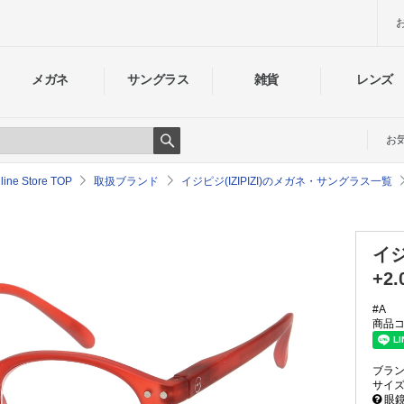
メガネ
サングラス
雑貨
レンズ
お
Search
e Store TOP
取扱ブランド
イジピジ(IZIPIZI)のメガネ・サングラス一覧
イ
+2.
#A
商品コ
ブラ
サイ
眼鏡