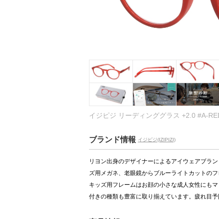
イジピジ リーディンググラス +2.0 #A-RED
ブランド情報
イジピジ(IZIPIZI)
リヨン出身のデザイナーによるアイウェアブラン
ズ用メガネ、老眼鏡からブルーライトカットのフ
キッズ用フレームはお顔の小さな成人女性にもマ
付きの種類も豊富に取り揃えています。疲れ目予