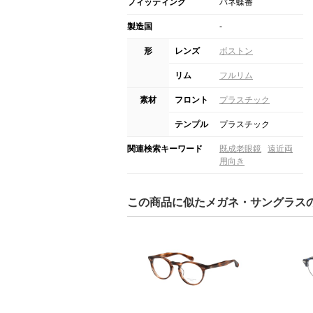
フィッティング
バネ蝶番
製造国
-
形
レンズ
ボストン
リム
フルリム
素材
フロント
プラスチック
テンプル
プラスチック
関連検索キーワード
既成老眼鏡
遠近両
用向き
この商品に似たメガネ・サングラス