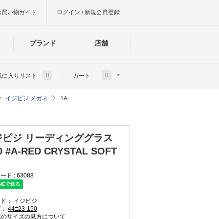
お買い物ガイド
ログイン / 新規会員登録
ブランド
店舗
0
0
気に入りリスト
カート
イジピジ メガネ
#A
ジピジ リーディンググラス
0 #A-RED CRYSTAL SOFT
ード :
63088
ンド：
イジピジ
ズ：
44□23-150
のサイズの見方について