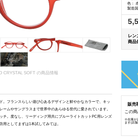
色：
製造国
5,
レン
商品
 CRYSTAL SOFT の商品情報
ド。フランスらしい遊び心あるデザインと鮮やかなカラーで、キッ
販売
レームやサングラスまで世界中のあらゆる世代に愛されています。
この商
ッチ。度なし、リーディング用共にブルーライトカットPC用レンズ
※在庫が
ます(店
防用としてまずは1本試してみては。