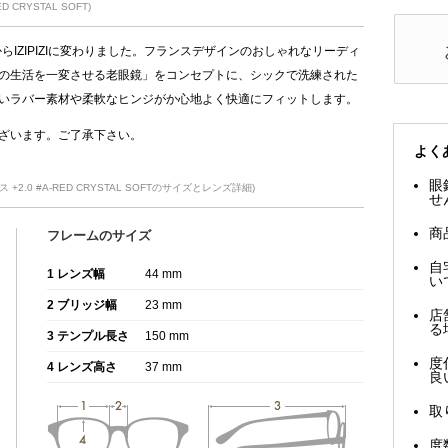
CRYSTAL SOFT)
PTからIZIPIZIに変わりました。フランスデザインのおしゃれなリーディ
の生活を一変させる老眼鏡」をコンセプトに、シックで洗練された
いラバー素材や柔軟なヒンジがか心地よく快適にフィットします。
ざいます。ご了承下さい。
よく
眼
2.0 #A-RED CRYSTAL SOFTのサイズとレンズ詳細)
せ
商
フレームのサイズ
自
1 レンズ幅
44 mm
い
2 ブリッジ幅
23 mm
店
る
3 テンプル長さ
150 mm
度
4 レンズ高さ
37 mm
良
取
度