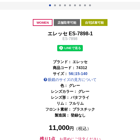
WOMEN
店舗取寄可能
自宅試着可能
エレッセ ES-7898-1
ES-7898
ブランド：
エレッセ
商品コード：
74312
サイズ：
56□15-140
眼鏡のサイズの見方について
色：
グレー
レンズカラー：
グレー
レンズ形： バタフライ
リム： フルリム
フロント素材： プラスチック
製造国： 登録なし
11,000
円
（税込）
残り1点
お早めにご注文ください