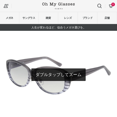
0
メガネ
サングラス
雑貨
レンズ
ブランド
店舗
人生が変わるほど、似合うメガネ選びを。
ダブルタップしてズーム