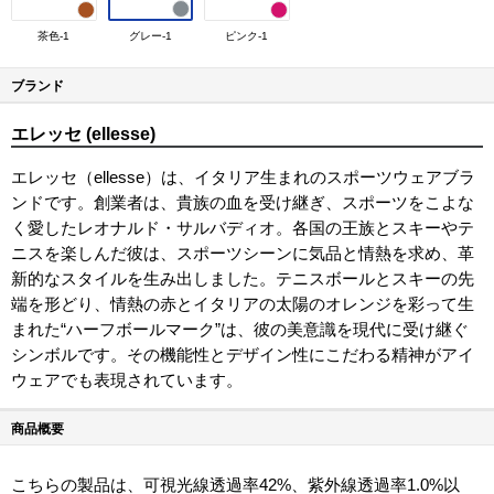
茶色-1
グレー-1
ピンク-1
ブランド
エレッセ (ellesse)
エレッセ（ellesse）は、イタリア生まれのスポーツウェアブラ
ンドです。創業者は、貴族の血を受け継ぎ、スポーツをこよな
く愛したレオナルド・サルバディオ。各国の王族とスキーやテ
ニスを楽しんだ彼は、スポーツシーンに気品と情熱を求め、革
新的なスタイルを生み出しました。テニスボールとスキーの先
端を形どり、情熱の赤とイタリアの太陽のオレンジを彩って生
まれた“ハーフボールマーク”は、彼の美意識を現代に受け継ぐ
シンボルです。その機能性とデザイン性にこだわる精神がアイ
ウェアでも表現されています。
商品概要
こちらの製品は、可視光線透過率42%、紫外線透過率1.0%以