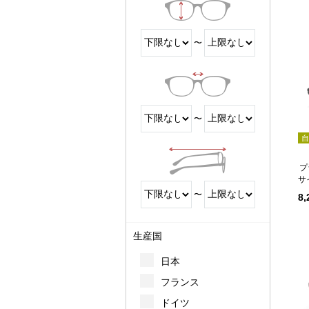
〜
〜
自
サ
〜
8
生産国
日本
フランス
ドイツ