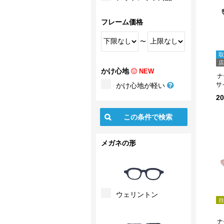
フレーム価格
〜
取
店
かけ心地
NEW
ナ
サ
かけ心地が軽い
2
メガネの形
ウェリントン
自