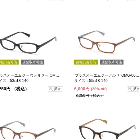
宅試着可能
店舗取寄可能
自宅試着可能
店舗取寄可能
プラスオーエムジー ウォルター OMG-005-2
プラスオーエムジー ハンナ OMG-004
イズ：53□18-140
サイズ：55□18-140
,250円 （税込）
6,600円
拡大
(20% off)
拡
8,250円（税込）