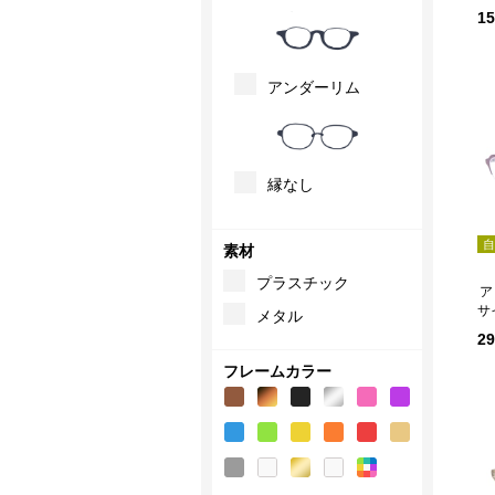
1
アンダーリム
縁なし
自
素材
プラスチック
ア
サ
メタル
2
フレームカラー