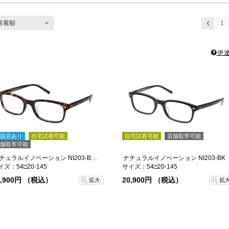
新着順
1
前へ
人気順
新着順
伊達
価格が安い順
価格が高い順
扱店あり
自宅試着可能
自宅試着可能
店舗取寄可能
舗取寄可能
ナチュラルイノベーション NI203-BD-54
ナチュラルイノベーション NI203-BK
イズ：54□20-145
サイズ：54□20-145
0,900円 （税込）
20,900円 （税込）
拡大
拡