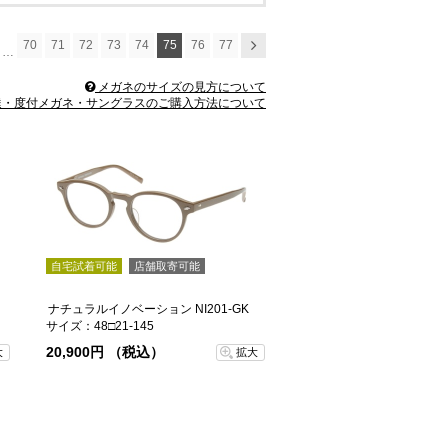
70
71
72
73
74
75
76
77
次へ
…
メガネのサイズの見方について
・度付メガネ・サングラスのご購入方法について
自宅試着可能
店舗取寄可能
ナチュラルイノベーション NI201-GK
サイズ：48□21-145
20,900円 （税込）
大
拡大