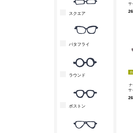
サ
2
スクエア
バタフライ
自
ラウンド
ナ
サ
2
ボストン