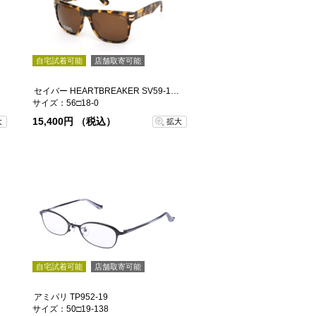
自宅試着可能
店舗取寄可能
F-50
セイバー HEARTBREAKER SV59-1783J
サイズ：56□18-0
15,400円 （税込）
大
拡大
自宅試着可能
店舗取寄可能
アミパリ TP952-19
サイズ：50□19-138