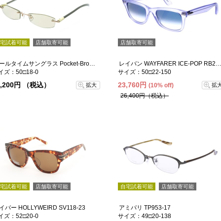
宅試着可能
店舗取寄可能
店舗取寄可能
オールタイムサングラス Pocket-Brown
レイバン WAYFARER ICE-POP RB2140-6060-3
イズ：50□18-0
サイズ：50□22-150
3,200円 （税込）
23,760円
拡大
(10% off)
拡
26,400円（税込）
宅試着可能
店舗取寄可能
自宅試着可能
店舗取寄可能
イバー HOLLYWEIRD SV118-23
アミパリ TP953-17
イズ：52□20-0
サイズ：49□20-138