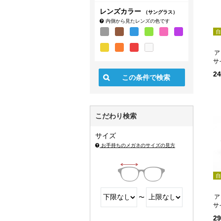
レンズカラー
（サングラス）
内側から見たレンズの色です
自
ア
サ
2
こだわり検索
サイズ
お手持ちのメガネのサイズの見方
自
ア
〜
サ
2