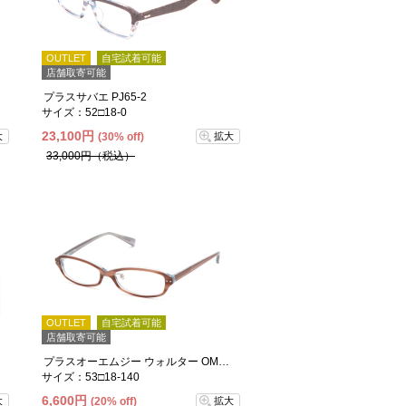
OUTLET
自宅試着可能
店舗取寄可能
プラスサバエ PJ65-2
サイズ：52□18-0
23,100円
大
(30% off)
拡大
33,000円（税込）
OUTLET
自宅試着可能
店舗取寄可能
プラスオーエムジー ウォルター OMG-005-5
サイズ：53□18-140
6,600円
大
(20% off)
拡大