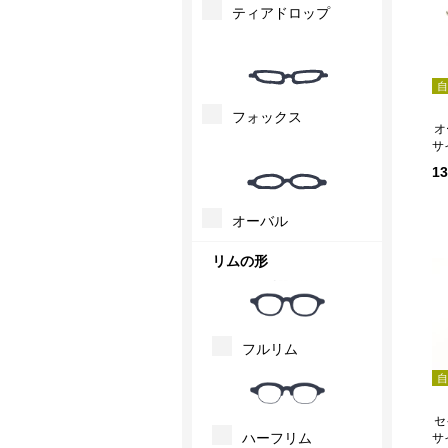
ティアドロップ
自
フォックス
サ
1
オーバル
リムの形
フルリム
自
セ
ハーフリム
サ